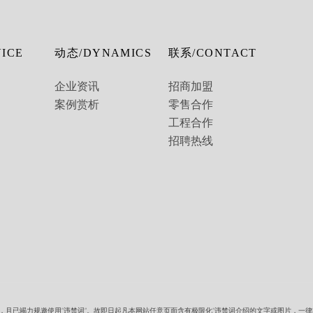
ICE
动态/DYNAMICS
联系/CONTACT
企业资讯
招商加盟
案例赏析
零售合作
工程合作
招聘热线
定，且已竭力规邀使用”违禁词”。故即日起凡本网站任意页面含有极限化”违禁词介绍的文字或图片，