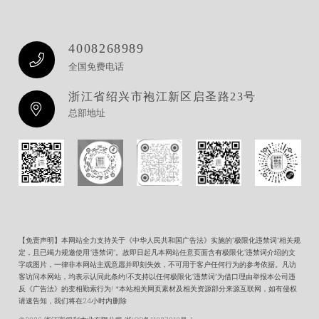
4008268989
全国免费电话
浙江省绍兴市袍江新区启圣路23号
总部地址
【免责声明】本网站全力支持关于《中华人民共和国广告法》实施的”极限化违禁词”相关规
定，且已竭力规邀使用”违禁词”。故即日起凡本网站任意页面含有极限化”违禁词介绍的文
字或图片，一律非本网站主观意愿并即刻失效，不可用于客户任何行为的参考依据。凡访
客访问本网站，均表示认同此条约!不支持以任何极限化”违禁词”为借口理由举报本公司违
反《广告法》的变相勤索行为! *本站相关网页素材及相关资源部分来源互联网，如有侵权
请速告知，我们将在24小时内删除