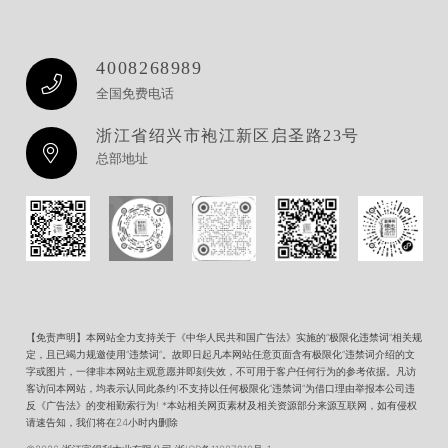
4008268989
全国免费电话
浙江省绍兴市袍江新区启圣路23号
总部地址
【免责声明】本网站全力支持关于《中华人民共和国广告法》实施的”极限化违禁词”相关规
定，且已竭力规邀使用”违禁词”。故即日起凡本网站任意页面含有极限化”违禁词介绍的文
字或图片，一律非本网站主观意愿并即刻失效，不可用于客户任何行为的参考依据。凡访
客访问本网站，均表示认同此条约!不支持以任何极限化”违禁词”为借口理由举报本公司违
反《广告法》的变相勤索行为! *本站相关网页素材及相关资源部分来源互联网，如有侵权
请速告知，我们将在24小时内删除