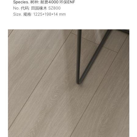
Species. 树种:
耐磨4000 环保ENF
No. 代码:
田园橡木 SZ800
Size. 规格:
1225*198*14
mm