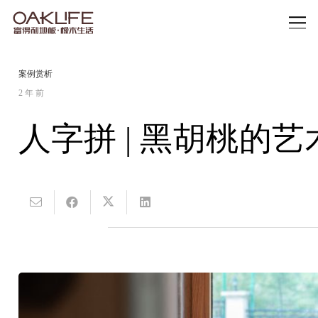
案例赏析
2 年 前
人字拼 | 黑胡桃的