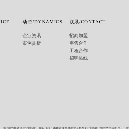
ICE
动态/DYNAMICS
联系/CONTACT
企业资讯
招商加盟
案例赏析
零售合作
工程合作
招聘热线
定，且已竭力规邀使用”违禁词”。故即日起凡本网站任意页面含有极限化”违禁词介绍的文字或图片，