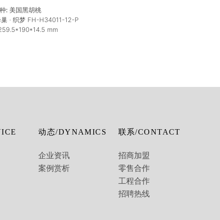
树种:
美国黑胡桃
巢 · 织梦 FH-H34011-12-P
259.5*190*14.5
mm
ICE
动态/DYNAMICS
联系/CONTACT
企业资讯
招商加盟
案例赏析
零售合作
工程合作
招聘热线